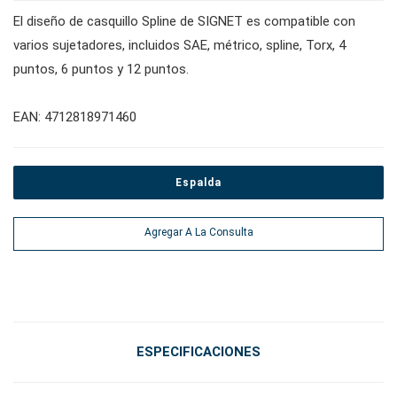
#tomas de bujías
El diseño de casquillo Spline de SIGNET es compatible con
#alicates, cortadores, abrazaderas
varios sujetadores, incluidos SAE, métrico, spline, Torx, 4
puntos, 6 puntos y 12 puntos.
#Herramientas eléctricas
EAN: 4712818971460
#herramientas de servicio de vehículos
Espalda
#herramientas de servicio general
Agregar A La Consulta
#herramientas para carrocería e interior
#herramientas de fluidos y lubricación
ESPECIFICACIONES