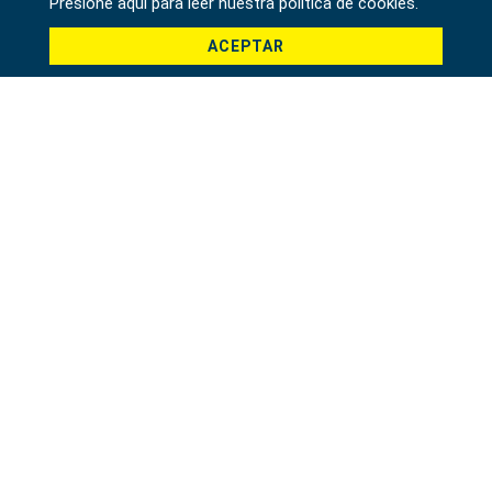
Presione aquí para leer nuestra política de cookies.
ACEPTAR
Producto *
Mensaje *
File
驗證碼 *