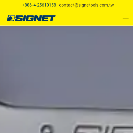
+886-4-25610158
contact@signetools.com.tw