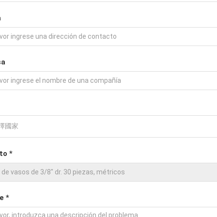
a
sa
to *
e *