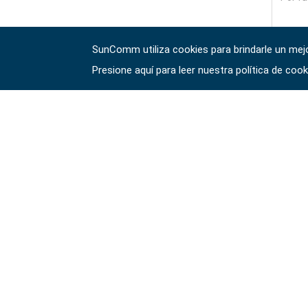
#3/8"
puntas hexagonales
#destornilladores
#llaves especiales
Dados con
de 10 mm
SunComm utiliza cookies para brindarle un mejor
File
accionamiento #1/2"
Presione aquí para leer nuestra política de coo
#llaves hexagonales y torx
#llaves ajustables y
Dados con punta de
de alicates
Impacto de
accionamiento #1/2"
#herramientas de torsión
驗證碼 
accionamiento de 1"
#adaptadores de
#alicates, cortadores,
llave inglesa
#tomas de bujías
abrazaderas
#Herramientas eléctricas
#herramientas de servicio
de vehículos