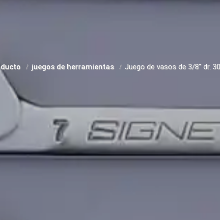
oducto
juegos de herramientas
Juego de vasos de 3/8" dr. 3