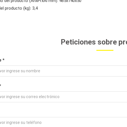
o del producto (AnxPrxAl mm): 465x140x50
el producto (kg): 3,4
Peticiones sobre p
 *
*