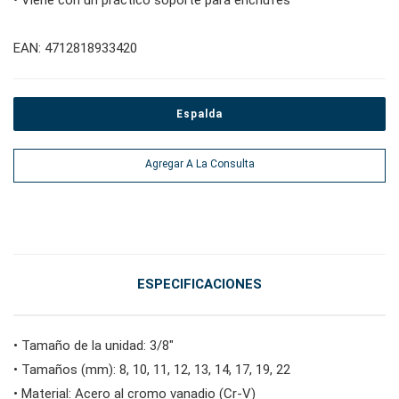
#tomas de bujías
#alicates, cortadores, abrazaderas
EAN: 4712818933420
#Herramientas eléctricas
Espalda
#herramientas de servicio de vehículos
Agregar A La Consulta
#herramientas de servicio general
ESPECIFICACIONES
#herramientas para carrocería e interior
• Tamaño de la unidad: 3/8"
#herramientas de fluidos y lubricación
• Tamaños (mm): 8, 10, 11, 12, 13, 14, 17, 19, 22
• Material: Acero al cromo vanadio (Cr-V)