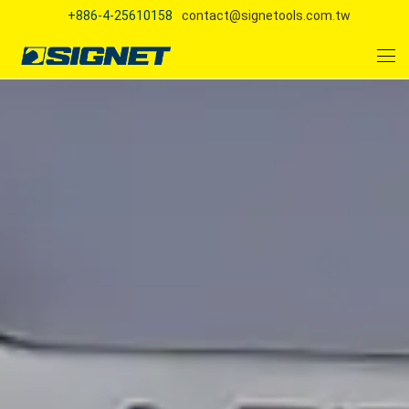
+886-4-25610158
contact@signetools.com.tw