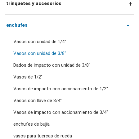
llaves combinadas
trinquetes y accesorios
llaves de trinquete combinadas
Trinquetes con accionamiento hexagonal de
enchufes
1/4" y accesorios
Vasos con unidad de 1/4"
llaves de doble estrella
Vasos con unidad de 3/8"
Mangos y trinquetes con accionamiento de 1/4"
Dados de impacto con unidad de 3/8"
llaves de trinquete de doble anillo
Accesorios para accionamiento de 1/4"
Vasos de 1/2"
llaves de doble boca
Vasos de impacto con accionamiento de 1/2"
Trinquetes y mangos con accionamiento de
Vasos con llave de 3/4"
3/8"
llaves para tuercas abocardadas
Vasos de impacto con accionamiento de 3/4"
enchufes de bujía
Accesorios para accionamiento de 3/8"
llaves de pata de gallo
vasos para tuercas de rueda