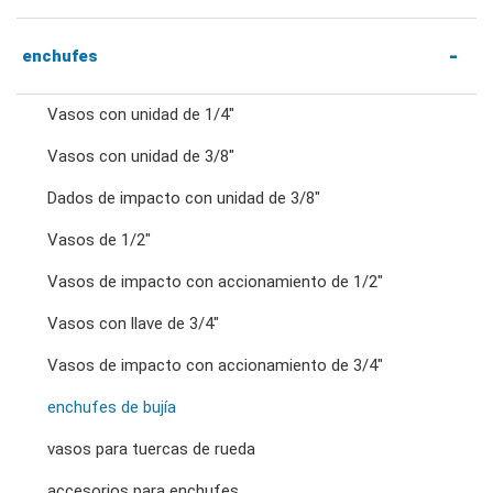
llaves de trinquete combinadas
Trinquetes con accionamiento hexagonal de
enchufes
1/4" y accesorios
Vasos con unidad de 1/4"
llaves de doble estrella
Vasos con unidad de 3/8"
Mangos y trinquetes con accionamiento de 1/4"
Dados de impacto con unidad de 3/8"
llaves de trinquete de doble anillo
Accesorios para accionamiento de 1/4"
Vasos de 1/2"
llaves de doble boca
Vasos de impacto con accionamiento de 1/2"
Trinquetes y mangos con accionamiento de
Vasos con llave de 3/4"
3/8"
llaves para tuercas abocardadas
Vasos de impacto con accionamiento de 3/4"
enchufes de bujía
Accesorios para accionamiento de 3/8"
llaves de pata de gallo
vasos para tuercas de rueda
Trinquetes y mangos con accionamiento de
accesorios para enchufes