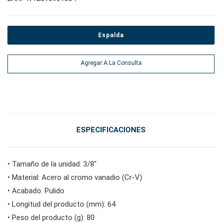
#alicates, cortadores, abrazaderas
Espalda
#Herramientas eléctricas
Agregar A La Consulta
#herramientas de servicio de vehículos
#herramientas de servicio general
ESPECIFICACIONES
#herramientas para carrocería e interior
• Tamaño de la unidad: 3/8"
• Material: Acero al cromo vanadio (Cr-V)
#herramientas de fluidos y lubricación
• Acabado: Pulido
• Longitud del producto (mm): 64
• Peso del producto (g): 80