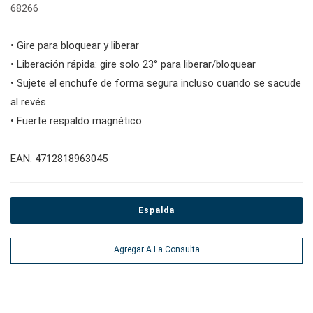
68266
#adaptadores de llave inglesa
#herramientas de torsión
#tomas de bujías
• Gire para bloquear y liberar
#alicates, cortadores, abrazaderas
• Liberación rápida: gire solo 23° para liberar/bloquear
• Sujete el enchufe de forma segura incluso cuando se sacude
al revés
#Herramientas eléctricas
• Fuerte respaldo magnético
#herramientas de servicio de vehículos
EAN: 4712818963045
#herramientas de servicio general
Espalda
#herramientas para carrocería e interior
Agregar A La Consulta
#herramientas de fluidos y lubricación