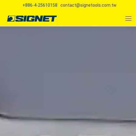
+886-4-25610158
contact@signetools.com.tw