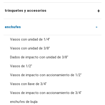
llaves combinadas
trinquetes y accesorios
llaves de trinquete combinadas
Trinquetes con accionamiento hexagonal de
enchufes
1/4" y accesorios
Vasos con unidad de 1/4"
llaves de doble estrella
Vasos con unidad de 3/8"
Mangos y trinquetes con accionamiento de 1/4"
Dados de impacto con unidad de 3/8"
llaves de trinquete de doble anillo
Accesorios para accionamiento de 1/4"
Vasos de 1/2"
llaves de doble boca
Vasos de impacto con accionamiento de 1/2"
Trinquetes y mangos con accionamiento de
Vasos con llave de 3/4"
3/8"
llaves para tuercas abocardadas
Vasos de impacto con accionamiento de 3/4"
enchufes de bujía
Accesorios para accionamiento de 3/8"