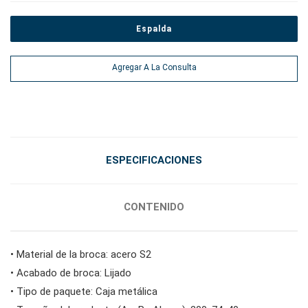
Espalda
#Herramientas eléctricas
Agregar A La Consulta
#herramientas de servicio de vehículos
#herramientas de servicio general
ESPECIFICACIONES
#herramientas para carrocería e interior
CONTENIDO
#herramientas de fluidos y lubricación
• Material de la broca: acero S2
• Acabado de broca: Lijado
• Tipo de paquete: Caja metálica