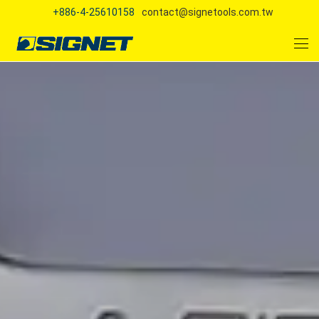
+886-4-25610158
contact@signetools.com.tw