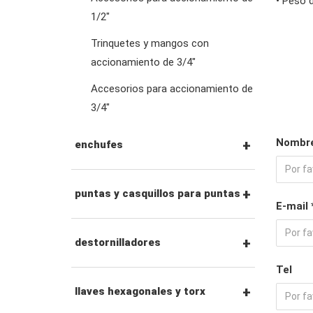
• Peso d
1/2"
llaves de pata de gallo
Trinquetes y mangos con
accionamiento de 3/4"
llaves especiales
Accesorios para accionamiento de
3/4"
llaves ajustables y de
alicates
Nombre
enchufes
adaptadores de llave
Vasos con unidad de 1/4"
puntas y casquillos para puntas
E-mail 
Vasos con unidad de 3/8"
Puntas hexagonales de
destornilladores
1/4"
Tel
Dados de impacto con
juegos de
llaves hexagonales y torx
unidad de 3/8"
Vasos con punta de 1/4"
destornilladores