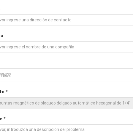
a
sa
to *
e *