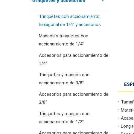
trinquetes y accesorios
Trinquetes con accionamiento
llaves de trinquete
hexagonal de 1/4" y accesorios
combinadas
Mangos y trinquetes con
accionamiento de 1/4"
llaves de doble estrella
Accesorios para accionamiento de
1/4"
llaves de trinquete de
Trinquetes y mangos con
doble anillo
accionamiento de 3/8"
ESP
Accesorios para accionamiento de
llaves de doble boca
• Tamañ
3/8"
• Materi
Trinquetes y mangos con
llaves para tuercas
• Acaba
accionamiento de 1/2"
abocardadas
• Longi
Accesorios para accionamiento de