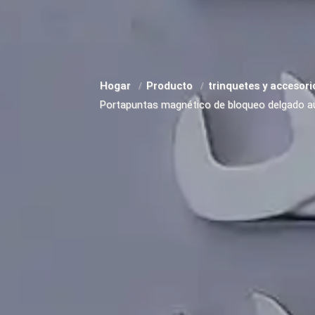
Hogar
Producto
trinquetes y accesor
Portapuntas magnético de bloqueo delgado a