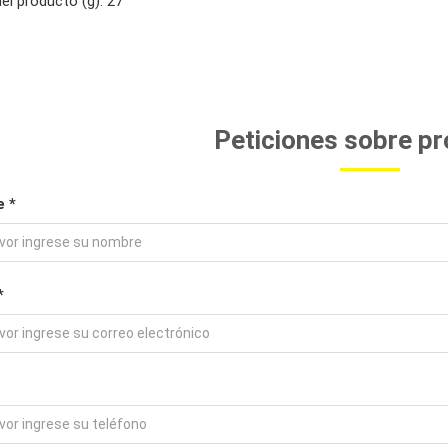
el producto (g): 27
Peticiones sobre p
 *
*