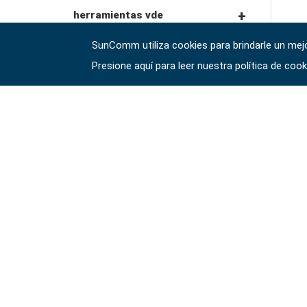
vasos para tuercas de
conductores de tuercas
herramientas para
estación de herramientas
herramientas vde
alicates de bloqueo
rueda
golpear y hacer palanca
SunComm utiliza cookies para brindarle un mejor
destornilladores de
File
carros de herramientas
destornilladores vde
interrumpido
alicates para anillos de
Presione aquí para leer nuestra política de coo
accesorios para enchufes
impacto
herramientas para
seguridad
interior y carrocería
cofres de herramientas
llaves hexagonales vde
#juegos de herramientas
destornilladores de
驗證碼 
llave para tubos y alicates
precisión
debajo de las
para bombas de agua
carros de herramientas
alicates, cortadores,
#llaves
herramientas del auto
abrazaderas vde
cortadores, abrazaderas,
accesorios de
#llaves combinadas
#trinquetes y accesorios
herramientas de fluidos y
etc.
almacenamiento
herramientas de servicio
lubricación
general vde
#llaves de trinquete
#enchufes
combinadas
Dados con unidad
#brocas y casquillos para