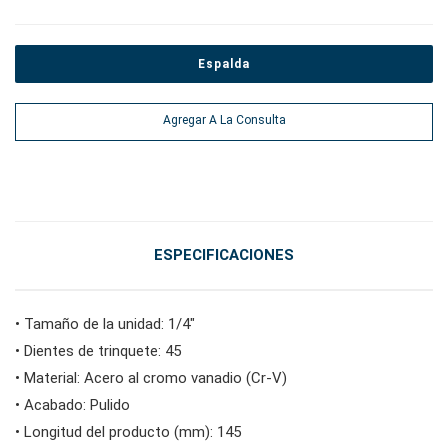
#alicates, cortadores, abrazaderas
Espalda
#Herramientas eléctricas
Agregar A La Consulta
#herramientas de servicio de vehículos
#herramientas de servicio general
ESPECIFICACIONES
#herramientas para carrocería e interior
• Tamaño de la unidad: 1/4"
• Dientes de trinquete: 45
#herramientas de fluidos y lubricación
• Material: Acero al cromo vanadio (Cr-V)
• Acabado: Pulido
• Longitud del producto (mm): 145