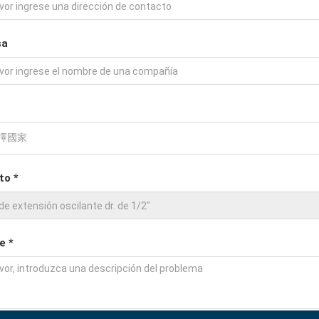
sa
to *
e *