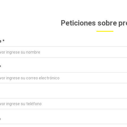
Peticiones sobre p
 *
*
a