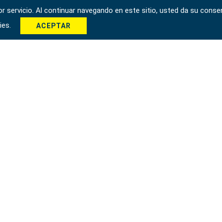
 servicio. Al continuar navegando en este sitio, usted da su consen
kies.
ACEPTAR
*
Enviar
 Taichung City 42951, Taiwán