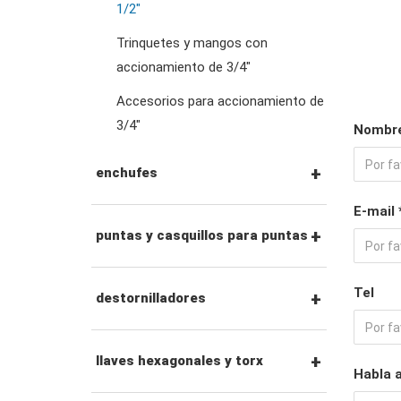
1/2"
llaves de pata de gallo
Trinquetes y mangos con
accionamiento de 3/4"
llaves especiales
Accesorios para accionamiento de
3/4"
Nombre
llaves ajustables y de
alicates
enchufes
E-mail 
adaptadores de llave
Vasos con unidad de 1/4"
puntas y casquillos para puntas
Tel
Vasos con unidad de 3/8"
Puntas hexagonales de
destornilladores
1/4"
Dados de impacto con
juegos de
llaves hexagonales y torx
Habla 
unidad de 3/8"
Vasos con punta de 1/4"
destornilladores