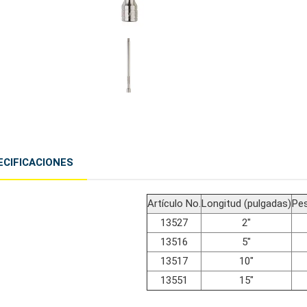
ECIFICACIONES
Artículo No.
Longitud (pulgadas)
Pe
13527
2"
13516
5"
13517
10"
13551
15"