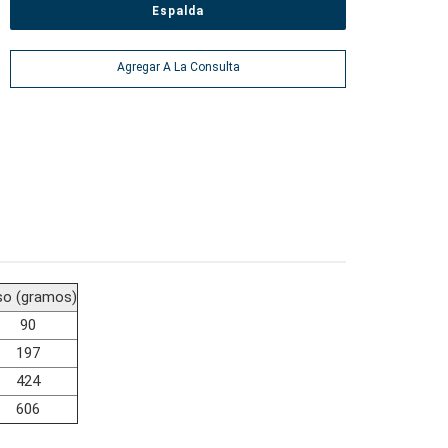
Espalda
Agregar A La Consulta
so (gramos)
90
197
424
606