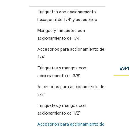
Trinquetes con accionamiento
llaves de trinquete
hexagonal de 1/4" y accesorios
combinadas
Mangos y trinquetes con
accionamiento de 1/4"
llaves de doble estrella
Accesorios para accionamiento de
1/4"
llaves de trinquete de
Trinquetes y mangos con
ESP
doble anillo
accionamiento de 3/8"
Accesorios para accionamiento de
llaves de doble boca
3/8"
Trinquetes y mangos con
llaves para tuercas
accionamiento de 1/2"
abocardadas
Accesorios para accionamiento de