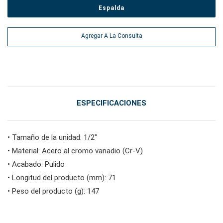
Espalda
#Herramientas eléctricas
Agregar A La Consulta
#herramientas de servicio de vehículos
#herramientas de servicio general
ESPECIFICACIONES
#herramientas para carrocería e interior
• Tamaño de la unidad: 1/2"
• Material: Acero al cromo vanadio (Cr-V)
• Acabado: Pulido
#herramientas de fluidos y lubricación
• Longitud del producto (mm): 71
• Peso del producto (g): 147