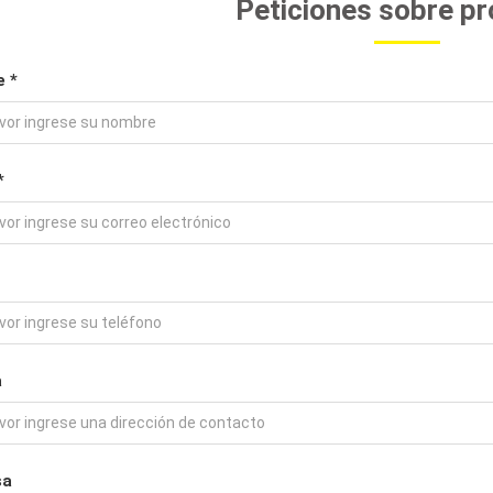
Peticiones sobre p
 *
*
a
sa