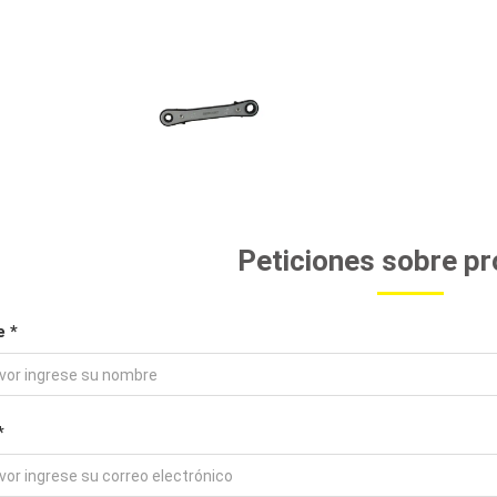
Peticiones sobre p
 *
*