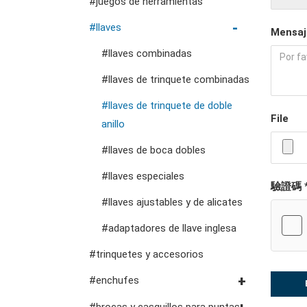
#juegos de herramientas
cofres de herramientas
llaves hexagonales vde
destornilladores de
#llaves
Mensaj
llave para tubos y alicates
precisión
debajo de las
para bombas de agua
#llaves combinadas
carros de herramientas
alicates, cortadores,
herramientas del auto
abrazaderas vde
#llaves de trinquete combinadas
cortadores, abrazaderas,
accesorios de
#llaves de trinquete de doble
herramientas de fluidos y
etc.
File
almacenamiento
herramientas de servicio
anillo
lubricación
general vde
#llaves de boca dobles
#llaves especiales
驗證碼 
#llaves ajustables y de alicates
#adaptadores de llave inglesa
#trinquetes y accesorios
#enchufes
Dados con unidad #3/8"