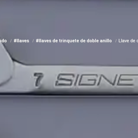
pido
#llaves
#llaves de trinquete de doble anillo
Llave de 