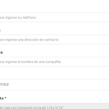
a
sa
to *