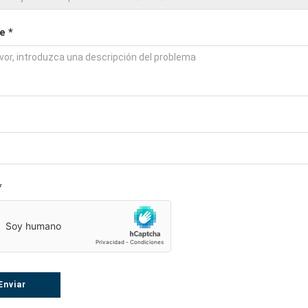
e *
*
Enviar