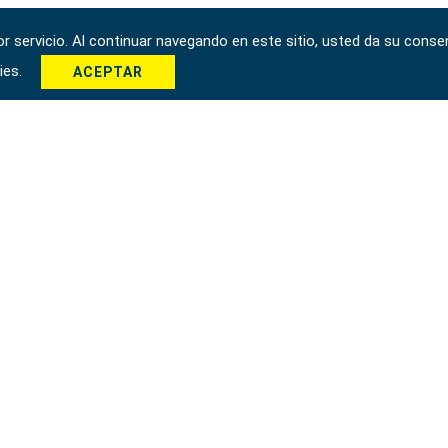
 servicio. Al continuar navegando en este sitio, usted da su consen
kies.
ACEPTAR
 Taichung City 42951, Taiwán