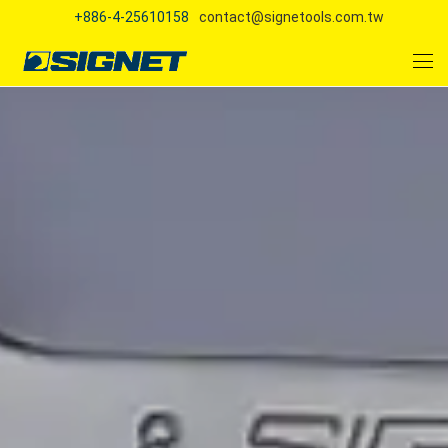
+886-4-25610158
contact@signetools.com.tw