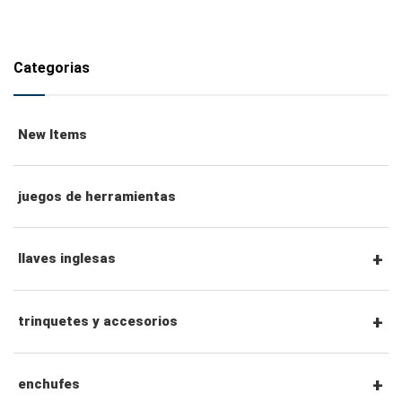
Categorias
New Items
juegos de herramientas
llaves inglesas
llaves combinadas
trinquetes y accesorios
llaves de trinquete combinadas
Trinquetes con accionamiento hexagonal de
enchufes