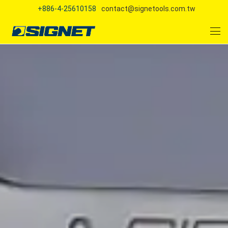
+886-4-25610158
contact@signetools.com.tw