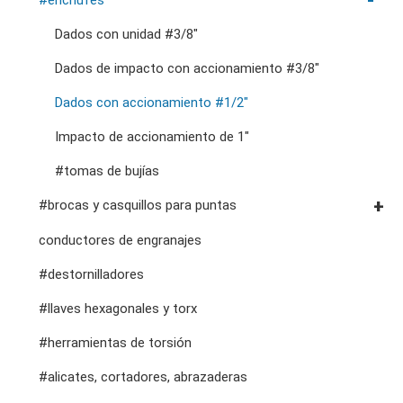
accesorios de almacenamiento
herramientas de servicio general vde
#llaves de trinquete de doble anillo
Dados con unidad #3/8"
cortadores, abrazaderas, etc.
#llaves de boca dobles
Dados de impacto con accionamiento #3/8"
#llaves especiales
Dados con accionamiento #1/2"
#llaves ajustables y de alicates
Impacto de accionamiento de 1"
#adaptadores de llave inglesa
#tomas de bujías
#brocas y casquillos para puntas
Puntas hexagonales #1/4"
conductores de engranajes
puntas hexagonales de 10 mm
#destornilladores
Dados con punta de accionamiento #1/2"
#llaves hexagonales y torx
#herramientas de torsión
#alicates, cortadores, abrazaderas