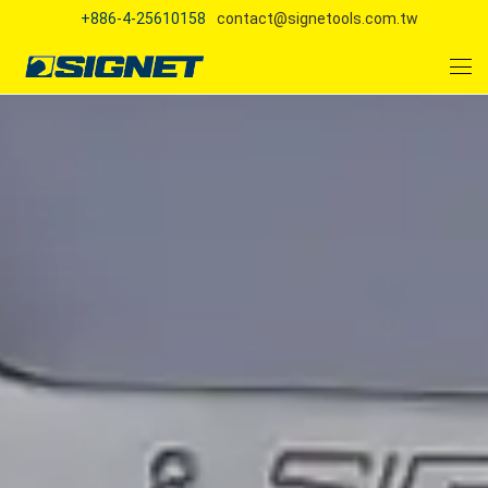
+886-4-25610158
contact@signetools.com.tw