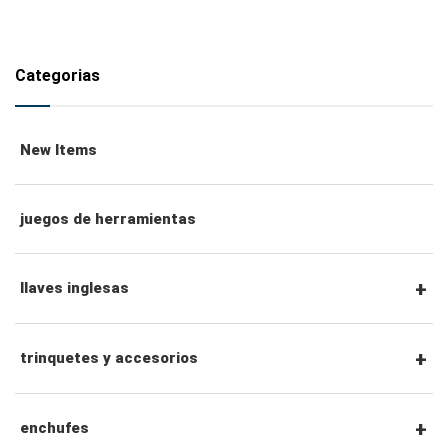
Categorias
New Items
juegos de herramientas
llaves inglesas
llaves combinadas
trinquetes y accesorios
llaves de trinquete combinadas
Trinquetes con accionamiento hexagonal de
enchufes