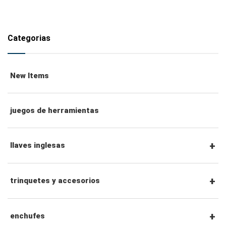
Categorias
New Items
juegos de herramientas
llaves inglesas
llaves combinadas
trinquetes y accesorios
llaves de trinquete combinadas
Trinquetes con accionamiento hexagonal de
enchufes