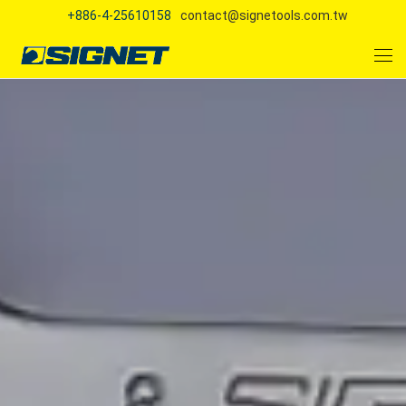
+886-4-25610158
contact@signetools.com.tw