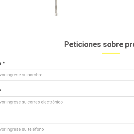
Peticiones sobre p
 *
*