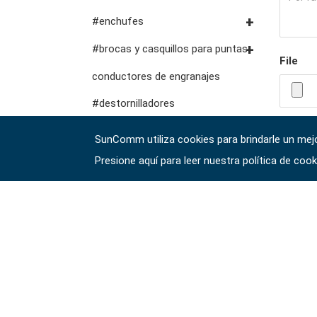
herramientas del auto
abrazaderas vde
#llaves de trinquete
#enchufes
cortadores, abrazaderas,
combinadas
accesorios de
Dados con unidad #3/8"
#brocas y casquillos para puntas
herramientas de fluidos y
etc.
File
almacenamiento
herramientas de servicio
#llaves de trinquete de
lubricación
Dados de impacto con
Puntas hexagonales #1/4"
conductores de engranajes
general vde
doble anillo
accionamiento #3/8"
puntas hexagonales de 10
#destornilladores
#llaves de boca dobles
Dados con accionamiento
mm
#llaves hexagonales y torx
驗證碼 
#llaves especiales
SunComm utiliza cookies para brindarle un mejor
#1/2"
Dados con punta de
#herramientas de torsión
Presione aquí para leer nuestra política de coo
#llaves ajustables y de
Impacto de
accionamiento #1/2"
#alicates, cortadores, abrazaderas
alicates
accionamiento de 1"
#Herramientas eléctricas
#adaptadores de llave
#tomas de bujías
inglesa
#herramientas de servicio de
vehículos
#herramientas de servicio
general