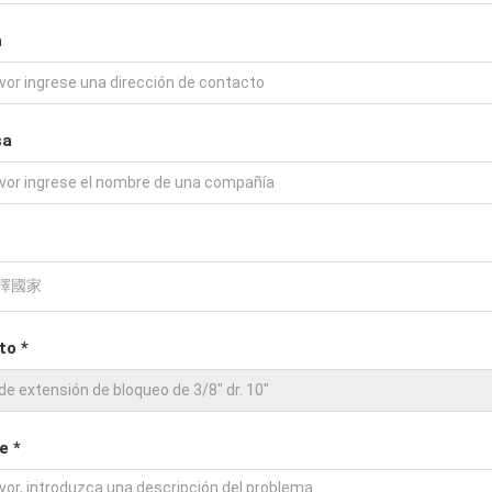
a
sa
to *
e *