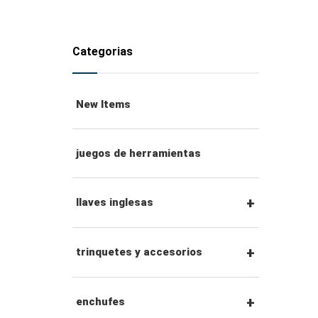
Categorias
New Items
juegos de herramientas
llaves inglesas
llaves combinadas
trinquetes y accesorios
llaves de trinquete
Trinquetes con
enchufes
combinadas