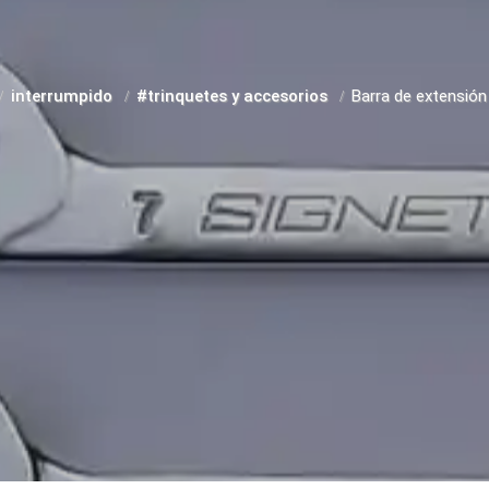
interrumpido
#trinquetes y accesorios
Barra de extensión 