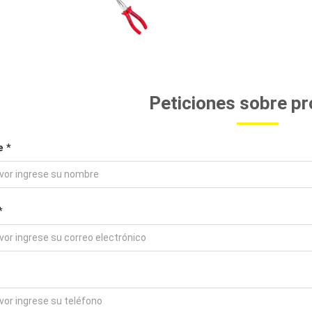
Peticiones sobre p
 *
*