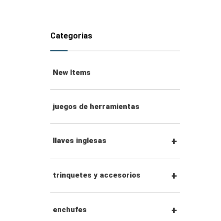
Categorias
New Items
juegos de herramientas
llaves inglesas
llaves combinadas
trinquetes y accesorios
llaves de trinquete
Trinquetes con
enchufes
combinadas