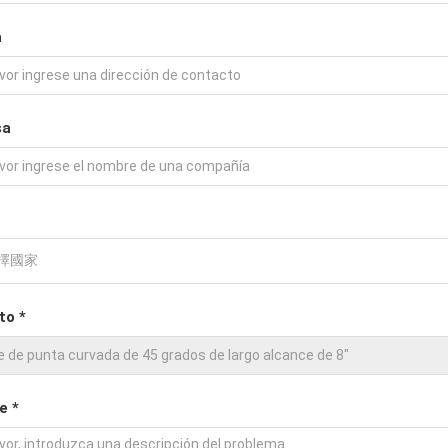
a
sa
to *
e *