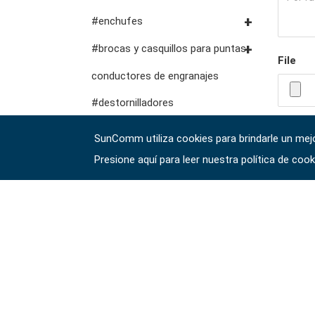
herramientas del auto
abrazaderas vde
#llaves de trinquete
#enchufes
cortadores, abrazaderas,
combinadas
accesorios de
Dados con unidad #3/8"
#brocas y casquillos para puntas
herramientas de fluidos y
etc.
File
almacenamiento
herramientas de servicio
#llaves de trinquete de
lubricación
Dados de impacto con
Puntas hexagonales #1/4"
conductores de engranajes
general vde
doble anillo
accionamiento #3/8"
puntas hexagonales de 10
#destornilladores
#llaves de boca dobles
Dados con accionamiento
mm
#llaves hexagonales y torx
驗證碼 
#llaves especiales
SunComm utiliza cookies para brindarle un mejor
#1/2"
Dados con punta de
#herramientas de torsión
Presione aquí para leer nuestra política de coo
#llaves ajustables y de
Impacto de
accionamiento #1/2"
#alicates, cortadores, abrazaderas
alicates
accionamiento de 1"
#Herramientas eléctricas
#adaptadores de llave
#tomas de bujías
inglesa
#herramientas de servicio de
vehículos
#herramientas de servicio
general