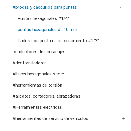
accesorios de almacenamiento
herramientas de servicio general vde
#llaves de trinquete de doble anillo
Dados con unidad #3/8"
#brocas y casquillos para puntas
cortadores, abrazaderas, etc.
#llaves de boca dobles
Dados de impacto con accionamiento #3/8"
Puntas hexagonales #1/4"
#llaves especiales
Dados con accionamiento #1/2"
puntas hexagonales de 10 mm
#llaves ajustables y de alicates
Impacto de accionamiento de 1"
Dados con punta de accionamiento #1/2"
#adaptadores de llave inglesa
#tomas de bujías
conductores de engranajes
#destornilladores
#llaves hexagonales y torx
#herramientas de torsión
#alicates, cortadores, abrazaderas
#Herramientas eléctricas
#herramientas de servicio de vehículos
#herramientas de servicio general