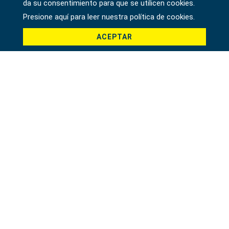
da su consentimiento para que se utilicen cookies.
País *
Presione aquí para leer nuestra política de cookies.
ACEPTAR
Producto *
Mensaje *
File
驗證碼 *