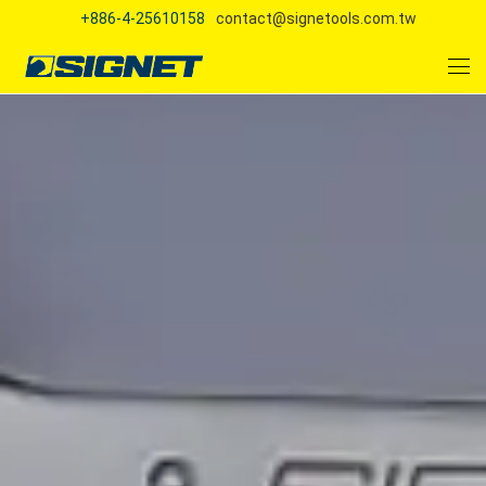
+886-4-25610158
contact@signetools.com.tw