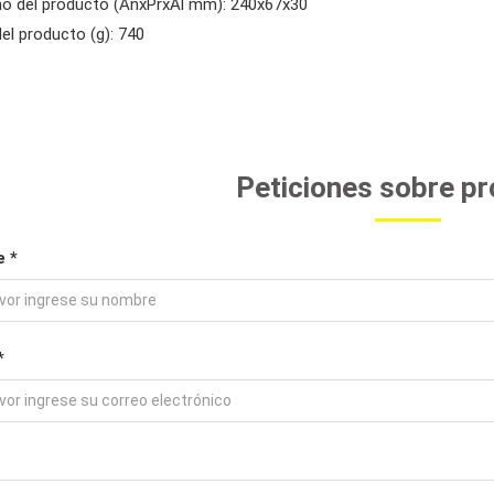
o del producto (AnxPrxAl mm): 240x67x30
el producto (g): 740
Peticiones sobre p
 *
*