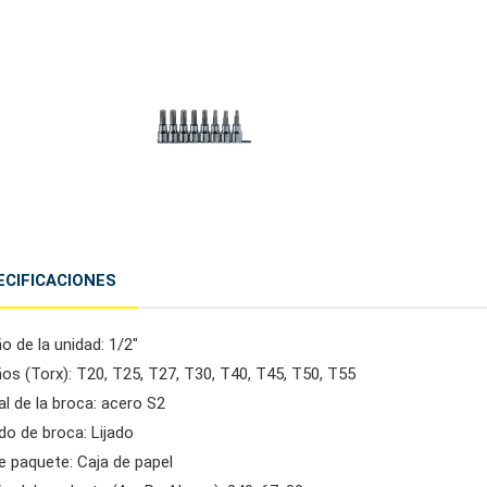
ECIFICACIONES
 de la unidad: 1/2"
os (Torx): T20, T25, T27, T30, T40, T45, T50, T55
al de la broca: acero S2
do de broca: Lijado
e paquete: Caja de papel