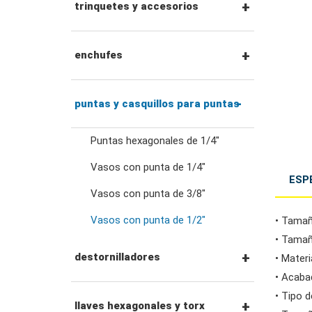
llaves combinadas
trinquetes y accesorios
llaves de trinquete
Trinquetes con
enchufes
combinadas
accionamiento hexagonal
de 1/4" y accesorios
Vasos con unidad de 1/4"
puntas y casquillos para puntas
llaves de doble estrella
Mangos y trinquetes con
Puntas hexagonales de 1/4"
Vasos con unidad de 3/8"
accionamiento de 1/4"
llaves de trinquete de
Vasos con punta de 1/4"
ESP
doble anillo
Vasos con punta de 3/8"
Dados de impacto con
Accesorios para
unidad de 3/8"
Vasos con punta de 1/2"
• Tamaño
accionamiento de 1/4"
llaves de doble boca
• Tamañ
destornilladores
• Materi
Vasos de 1/2"
Trinquetes y mangos con
• Acaba
llaves para tuercas
accionamiento de 3/8"
• Tipo d
abocardadas
juegos de
llaves hexagonales y torx
Vasos de impacto con