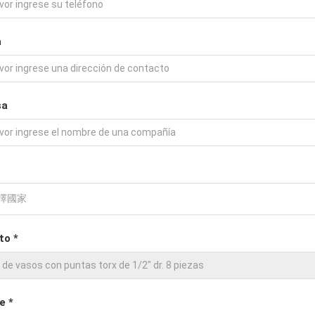
a
sa
to *
e *