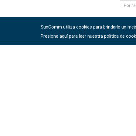
Dados con unidad
#brocas y casquillos para
#llaves de trinquete
#3/8"
puntas
de doble anillo
SunComm utiliza cookies para brindarle un mejor
Dados de impacto
Puntas hexagonales
conductores de
File
Presione aquí para leer nuestra política de coo
#llaves de boca
con accionamiento
#1/4"
engranajes
dobles
#3/8"
puntas hexagonales
#destornilladores
驗證碼 
#llaves especiales
Dados con
de 10 mm
accionamiento #1/2"
#llaves hexagonales y torx
#llaves ajustables y
Dados con punta de
de alicates
Impacto de
accionamiento #1/2"
#herramientas de torsión
accionamiento de 1"
#adaptadores de
#alicates, cortadores,
llave inglesa
#tomas de bujías
abrazaderas